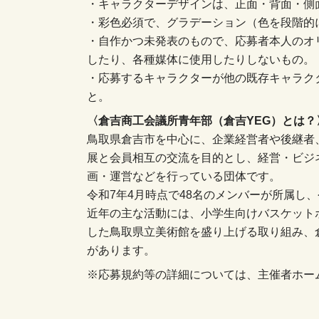
・キャラクターデザインは、正面・背面・側
・彩色必須で、グラデーション（色を段階的
・自作かつ未発表のもので、応募者本人のオ
したり、各種媒体に使用したりしないもの。
・応募するキャラクターが他の既存キャラク
と。
〈倉吉商工会議所青年部（倉吉YEG）とは？
鳥取県倉吉市を中心に、企業経営者や後継者
展と会員相互の交流を目的とし、経営・ビジ
画・運営などを行っている団体です。
令和7年4月時点で48名のメンバーが所属し、
近年の主な活動には、小学生向けバスケットボ
した鳥取県立美術館を盛り上げる取り組み、
があります。
※応募規約等の詳細については、主催者ホー