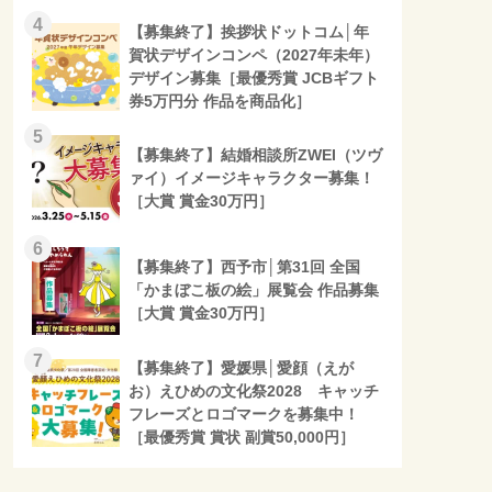
4
【募集終了】挨拶状ドットコム│年
賀状デザインコンペ（2027年未年）
デザイン募集［最優秀賞 JCBギフト
券5万円分 作品を商品化］
5
【募集終了】結婚相談所ZWEI（ツヴ
ァイ）イメージキャラクター募集！
［大賞 賞金30万円］
6
【募集終了】西予市│第31回 全国
「かまぼこ板の絵」展覧会 作品募集
［大賞 賞金30万円］
7
【募集終了】愛媛県│愛顔（えが
お）えひめの文化祭2028 キャッチ
フレーズとロゴマークを募集中！
［最優秀賞 賞状 副賞50,000円］