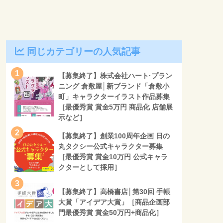
同じカテゴリーの人気記事
1
【募集終了】株式会社ハート·プラン
ニング 倉敷屋│新ブランド「倉敷小
町」キャラクターイラスト作品募集
［最優秀賞 賞金5万円 商品化 店舗展
示など］
2
【募集終了】創業100周年企画 日の
丸タクシー公式キャラクター募集
［最優秀賞 賞金10万円 公式キャラ
クターとして採用］
3
【募集終了】高橋書店│第30回 手帳
大賞「アイデア大賞」［商品企画部
門最優秀賞 賞金50万円+商品化］