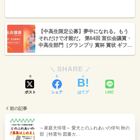
【中高生限定公募】夢中になれる。もう
それだけで才能だ。 第64回 宣伝会議賞・
中高生部門［グランプリ 賞杯 賞状 ギフト
カード10万円分］
SHARE
0
0
0
ポスト
シェア
はてブ
LINE
前の記事
～家庭犬俳壇～ 愛犬とのふれあいの俳句 秋の
部［特選句 図書カ…