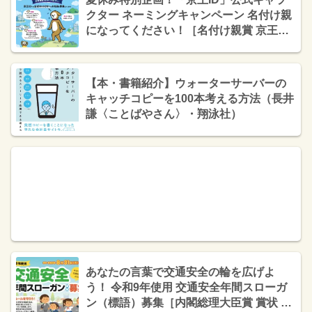
クター ネーミングキャンペーン 名付け親
になってください！［名付け親賞 京王観
光旅行券50,000円分］
【本・書籍紹介】ウォーターサーバーの
キャッチコピーを100本考える方法（長井
謙〈ことばやさん〉・翔泳社）
あなたの言葉で交通安全の輪を広げよ
う！ 令和9年使用 交通安全年間スローガ
ン（標語）募集［内閣総理大臣賞 賞状 賞