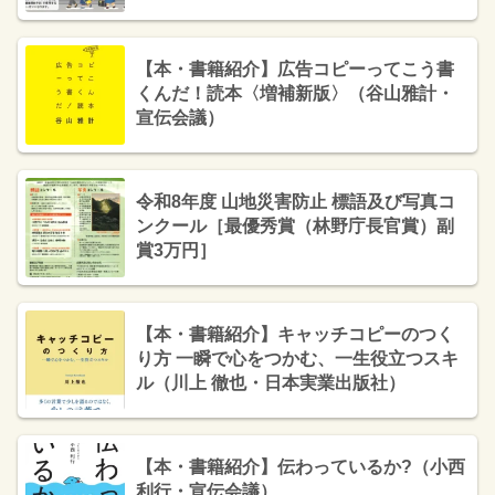
金5万円 作品採用］
【本・書籍紹介】広告コピーってこう書
くんだ！読本〈増補新版〉（谷山雅計・
宣伝会議）
令和8年度 山地災害防止 標語及び写真コ
ンクール［最優秀賞（林野庁長官賞）副
賞3万円］
【本・書籍紹介】キャッチコピーのつく
り方 一瞬で心をつかむ、一生役立つスキ
ル（川上 徹也・日本実業出版社）
【本・書籍紹介】伝わっているか?（小西
利行・宣伝会議）