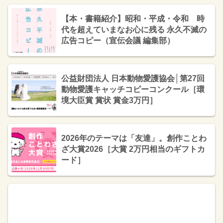
【本・書籍紹介】昭和・平成・令和 時
代を超えていまなお心に残る 永久不滅の
広告コピー（宣伝会議 編集部）
公益財団法人 日本動物愛護協会│第27回
動物愛護キャッチコピーコンクール［環
境大臣賞 賞状 賞金3万円］
2026年のテーマは「友達」。創作ことわ
ざ大賞2026［大賞 2万円相当のギフトカ
ード］