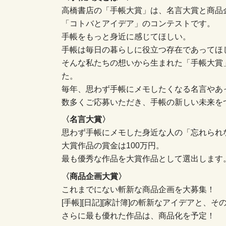
高橋書店の「手帳大賞」は、名言大賞と商品
「コトバとアイデア」のコンテストです。
手帳をもっと身近に感じてほしい。
手帳は毎日の暮らしに役立つ存在であってほ
そんな私たちの想いから生まれた「手帳大賞
た。
毎年、思わず手帳にメモしたくなる名言やあ
数多くご応募いただき、手帳の新しい未来を
〈名言大賞〉
思わず手帳にメモした身近な人の「忘れられ
大賞作品の賞金は100万円。
最も優秀な作品を大賞作品として選出します
〈商品企画大賞〉
これまでにない斬新な商品企画を大募集！
[手帳][日記][家計簿]の斬新なアイデアと、
さらに最も優れた作品は、商品化を予定！