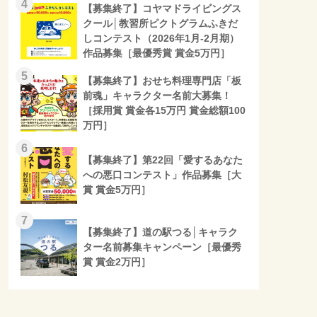
4
【募集終了】コヤマドライビングス
クール│教習所ピクトグラムふきだ
しコンテスト（2026年1月-2月期）
作品募集［最優秀賞 賞金5万円］
5
【募集終了】おせち料理専門店「板
前魂」キャラクター名前大募集！
［採用賞 賞金各15万円 賞金総額100
万円］
6
【募集終了】第22回「愛するあなた
への悪口コンテスト」作品募集［大
賞 賞金5万円］
7
【募集終了】道の駅つる│キャラク
ター名前募集キャンペーン［最優秀
賞 賞金2万円］