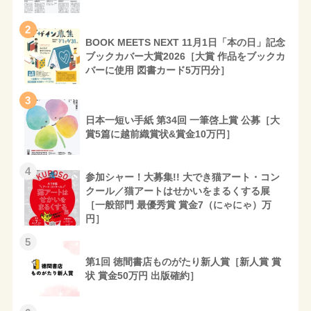
2
BOOK MEETS NEXT 11月1日「本の日」記念
ブックカバー大賞2026［大賞 作品をブックカ
バーに使用 図書カード5万円分］
3
日本一短い手紙 第34回 一筆啓上賞 公募［大
賞5篇に越前織賞状&賞金10万円］
4
参加シャー！大募集!! 大でき猫アート・コン
クール／猫アートはせかいをまるくする展
［一般部門 最優秀賞 賞金7（にゃにゃ）万
円］
5
第1回 徳間書店ものがたり新人賞［新人賞 賞
状 賞金50万円 出版確約］