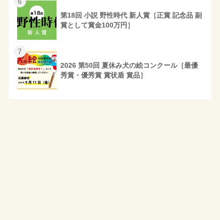
6
第18回 小説 野性時代 新人賞［正賞 記念品 副
賞として賞金100万円］
7
2026 第50回 夏休み犬の絵コンクール［最優
秀賞・優秀賞 賞状盾 賞品］