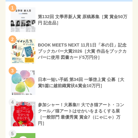
1
第132回 文學界新人賞 原稿募集［賞 賞金50万
円 記念品］
2
BOOK MEETS NEXT 11月1日「本の日」記念
ブックカバー大賞2026［大賞 作品をブックカ
バーに使用 図書カード5万円分］
3
日本一短い手紙 第34回 一筆啓上賞 公募［大
賞5篇に越前織賞状&賞金10万円］
4
参加シャー！大募集!! 大でき猫アート・コン
クール／猫アートはせかいをまるくする展
［一般部門 最優秀賞 賞金7（にゃにゃ）万
円］
5