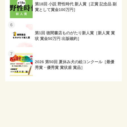
第18回 小説 野性時代 新人賞［正賞 記念品 副
賞として賞金100万円］
6
第1回 徳間書店ものがたり新人賞［新人賞 賞
状 賞金50万円 出版確約］
7
2026 第50回 夏休み犬の絵コンクール［最優
秀賞・優秀賞 賞状盾 賞品］