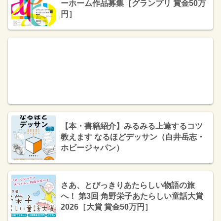
ーホーム作品募集［グランプリ 賞金50万
円］
【本・書籍紹介】みるみる上達するコツ
教えます なるほどデッサン（白井岳志・
ホビージャパン）
さあ、とびっきりあたらしい物語の旅
へ！ 第3回 角野栄子あたらしい童話大賞
2026［大賞 賞金50万円］