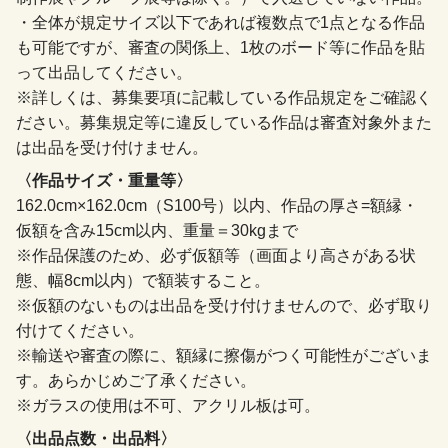
・全体が規定サイズ以下であれば複数点で1点となる作品
も可能ですが、審査の関係上、1枚のボード等に作品を貼
って出品してください。
※詳しくは、募集要項に記載している作品規定をご確認く
ださい。募集規定等に違反している作品は審査対象外また
は出品を受け付けません。
〈作品サイズ・重量等〉
162.0cm×162.0cm（S100号）以内、作品の厚さ=額縁・
仮額を含み15cm以内、重量＝30kgまで
※作品保護のため、必ず仮額等（画面より高さがある状
態、幅8cm以内）で額装すること。
※仮額のないものは出品を受け付けませんので、必ず取り
付けてください。
※輸送や審査の際に、額縁に擦傷がつく可能性がございま
す。あらかじめご了承ください。
※ガラスの使用は不可、アクリル板は可。
〈出品点数・出品料〉