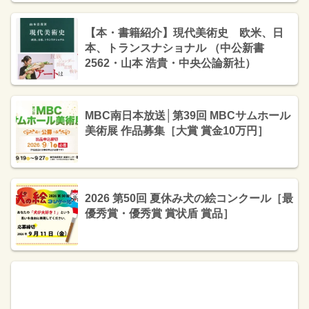
【本・書籍紹介】現代美術史 欧米、日
本、トランスナショナル （中公新書
2562・山本 浩貴・中央公論新社）
MBC南日本放送│第39回 MBCサムホール
美術展 作品募集［大賞 賞金10万円］
2026 第50回 夏休み犬の絵コンクール［最
優秀賞・優秀賞 賞状盾 賞品］