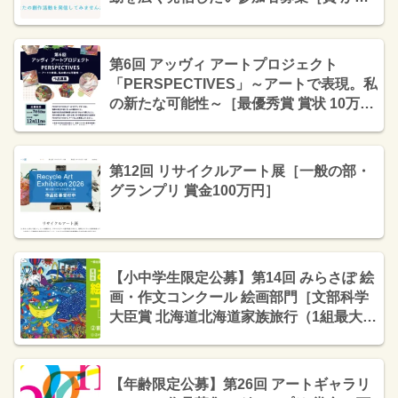
く、がスキ オリジナルQUOカード1万円
分+オリジナルグッズ］
第6回 アッヴィ アートプロジェクト
「PERSPECTIVES」～アートで表現。私
の新たな可能性～［最優秀賞 賞状 10万円
相当のギフトカードまたは商品券］
第12回 リサイクルアート展［一般の部・
グランプリ 賞金100万円］
【小中学生限定公募】第14回 みらさぽ 絵
画・作文コンクール 絵画部門［文部科学
大臣賞 北海道北海道家族旅行（1組最大5
名迄）2泊3日ご招待］
【年齢限定公募】第26回 アートギャラリ