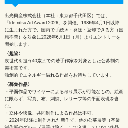
出光興産株式会社（本社：東京都千代田区）では、
「Idemitsu Art Award 2026」を開催、1986年4月1日以降
に生まれた方で、国内で手続き・発送・返却できる方（国
籍不問）を対象に2026年6月1日（月）よりエントリーを
開始します。
〈趣旨〉
次世代を担う40歳までの若手作家を対象とした公募制の
美術賞です。
独創的でエネルギー溢れる作品をお待ちしています。
〈募集作品〉
・平面作品でワイヤーによる吊り展示が可能なもの。絵画
に限らず、写真、布、刺繍、レリーフ等の平面表現を含
む。
・立体や映像、共同制作による作品は不可。
・2024年以降に制作された新作で、他の公募展等（卒業
制作展やグループ展等は除く。）で入選していない作品。