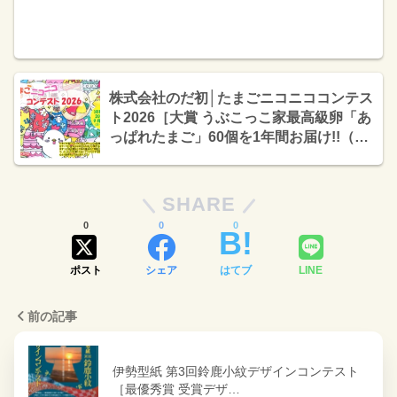
株式会社のだ初│たまごニコニココンテス
ト2026［大賞 うぶこっこ家最高級卵「あ
っぱれたまご」60個を1年間お届け!!（合
計720個）］
SHARE
0
0
0
ポスト
シェア
はてブ
LINE
前の記事
伊勢型紙 第3回鈴鹿小紋デザインコンテスト
［最優秀賞 受賞デザ…