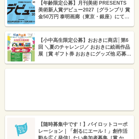
【年齢限定公募】月刊美術 PRESENTS
美術新人賞デビュー2027［グランプリ 賞
金50万円 泰明画廊（東京・銀座）にて個
展開催の権利］
【小中高生限定公募】おおきに商店│第6
回 ＼夏のチャレンジ／ おおきに絵画作品
展［賞 ギフト券 おおきにグッズ他 応募者
全員に参加賞あり！］
【随時募集中です！】パイロットコーポ
レーション｜「創るにエール！」創作活
動を広く発信したい参加者募集［賞 か