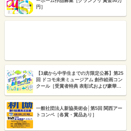
ーホーム作品募集［グランプリ 賞金50万
円］
【3歳から中学生までの方限定公募】第25
回 ドコモ未来ミュージアム 創作絵画コン
クール［受賞者特典 表彰式および豪華宿
泊体験にご招待］
一般社団法人新協美術会│第5回 関西アー
トコンペ［各賞・賞品あり］