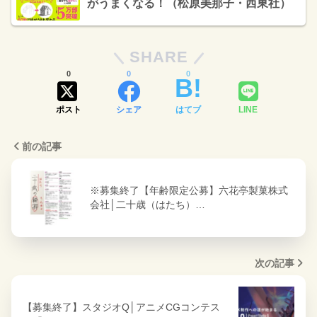
がうまくなる！（松原美那子・西東社）
SHARE
0
0
0
ポスト
シェア
はてブ
LINE
前の記事
※募集終了【年齢限定公募】六花亭製菓株式
会社│二十歳（はたち）…
次の記事
【募集終了】スタジオQ│アニメCGコンテス