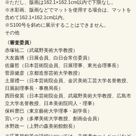
※ただし、版画は162.1×162.1cm以内で下限なし。
※水彩画、版画などでマットを使用する場合は、マットを
含めて162.1×162.1cm以内。
※S100号を斜めに展示することはできません。
その他
〈審査委員〉
赤塚祐二（武蔵野美術大学教授）
大友義博（日展会員、白日会常任委員）
佐藤哲（日本芸術院会員、日展理事、東光会理事長）
菅原健彦（京都造形芸術大学教授）
土屋禮一（日本芸術院会員、金沢美術工芸大学名誉教授、
日展副理事長・事務局長）
西田俊英（日本芸術院会員、武蔵野美術大学教授、広島市
立大学名誉教授、日本美術院同人・理事）
保科豊巳（東京藝術大学理事・副学長）
宮いつき（多摩美術大学教授、創画会会員）
水野政一（上野の森美術館館長）