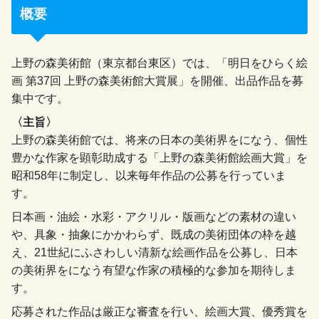
概要
上野の森美術館（東京都台東区）では、「明日をひらく絵
画 第37回 上野の森美術館大賞展」を開催、出品作品を募
集中です。
〈主旨〉
上野の森美術館では、将来の日本の美術界をになう、個性
豊かな作家を顕彰助成する「上野の森美術館絵画大賞」を
昭和58年に制定し、以来毎年作品の公募を行っていま
す。
日本画・油絵・水彩・アクリル・版画などの素材の違い
や、具象・抽象にかかわらず、既成の美術団体の枠を越
え、21世紀にふさわしい清新な絵画作品を公募し、日本
の美術界をになう有望な作家の積極的な参加を期待しま
す。
応募された作品は厳正な審査を行い、絵画大賞、優秀賞を