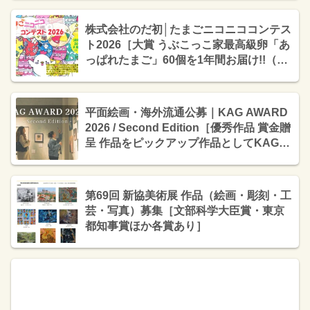
株式会社のだ初│たまごニコニココンテス
ト2026［大賞 うぶこっこ家最高級卵「あ
っぱれたまご」60個を1年間お届け!!（合
計720個）］
平面絵画・海外流通公募｜KAG AWARD
2026 / Second Edition［優秀作品 賞金贈
呈 作品をピックアップ作品としてKAGコ
レクター全員に特別なご案内を直接送
付］
第69回 新協美術展 作品（絵画・彫刻・工
芸・写真）募集［文部科学大臣賞・東京
都知事賞ほか各賞あり］