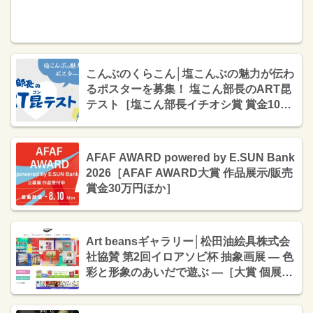
こんぶのくらこん│塩こんぶの魅力が伝わ
るポスターを募集！ 塩こん部長のART昆
テスト［塩こん部長イチオシ賞 賞金10万
円］
AFAF AWARD powered by E.SUN Bank
2026［AFAF AWARD大賞 作品展示/販売
賞金30万円ほか］
Art beansギャラリー│松田油絵具株式会
社協賛 第2回イロアソビ杯 抽象画展 — 色
彩と形象のあいだで遊ぶ —［大賞 個展開
催権 ほか各賞あり］