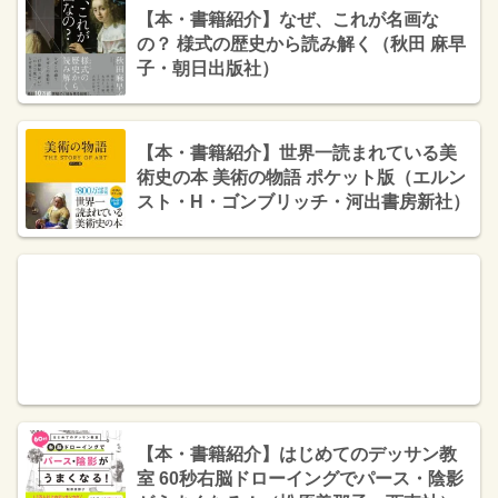
【本・書籍紹介】なぜ、これが名画な
の？ 様式の歴史から読み解く（秋田 麻早
子・朝日出版社）
【本・書籍紹介】世界一読まれている美
術史の本 美術の物語 ポケット版（エルン
スト・H・ゴンブリッチ・河出書房新社）
【本・書籍紹介】はじめてのデッサン教
室 60秒右脳ドローイングでパース・陰影