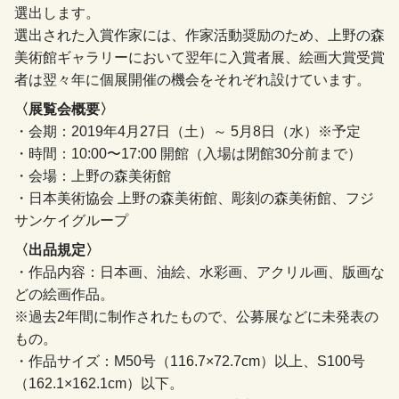
選出します。
選出された入賞作家には、作家活動奨励のため、上野の森
美術館ギャラリーにおいて翌年に入賞者展、絵画大賞受賞
者は翌々年に個展開催の機会をそれぞれ設けています。
〈展覧会概要〉
・会期：2019年4月27日（土）～ 5月8日（水）※予定
・時間：10:00〜17:00 開館（入場は閉館30分前まで）
・会場：上野の森美術館
・日本美術協会 上野の森美術館、彫刻の森美術館、フジ
サンケイグループ
〈出品規定〉
・作品内容：日本画、油絵、水彩画、アクリル画、版画な
どの絵画作品。
※過去2年間に制作されたもので、公募展などに未発表の
もの。
・作品サイズ：M50号（116.7×72.7cm）以上、S100号
（162.1×162.1cm）以下。