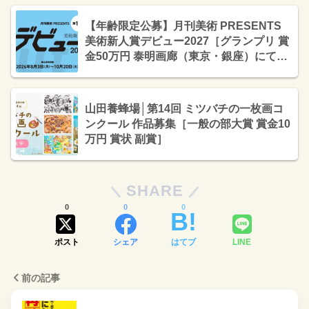
【年齢限定公募】月刊美術 PRESENTS
美術新人賞デビュー2027［グランプリ 賞
金50万円 泰明画廊（東京・銀座）にて個
展開催の権利］
山田養蜂場│第14回 ミツバチの一枚画コ
ンクール 作品募集［一般の部大賞 賞金10
万円 賞状 副賞］
SHARE
0
0
0
ポスト
シェア
はてブ
LINE
前の記事