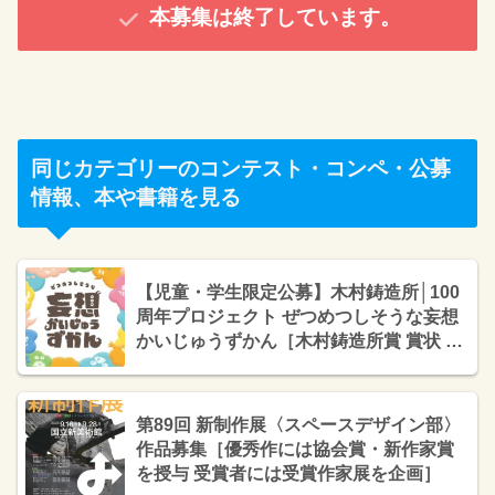
本募集は終了しています。
同じカテゴリーのコンテスト・コンペ・公募
情報、本や書籍を見る
【児童・学生限定公募】木村鋳造所│100
周年プロジェクト ぜつめつしそうな妄想
かいじゅうずかん［木村鋳造所賞 賞状 受
賞作品の立体像 妄想かいじゅうずかんグ
ッズ こども商品券10,000円分］
第89回 新制作展〈スペースデザイン部〉
作品募集［優秀作には協会賞・新作家賞
を授与 受賞者には受賞作家展を企画］