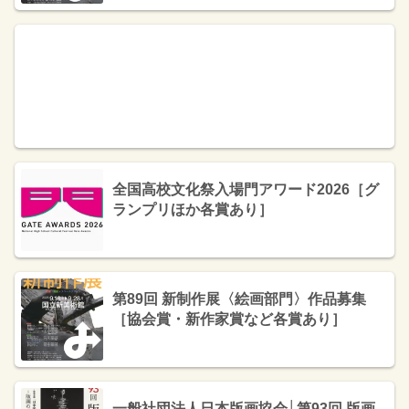
全国高校文化祭入場門アワード2026［グ
ランプリほか各賞あり］
第89回 新制作展〈絵画部門〉作品募集
［協会賞・新作家賞など各賞あり］
一般社団法人日本版画協会│第93回 版画