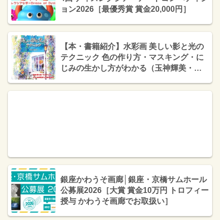
ョン2026［最優秀賞 賞金20,000円］
【本・書籍紹介】水彩画 美しい影と光の
テクニック 色の作り方・マスキング・に
じみの生かし方がわかる（玉神輝美・ホ
ビージャパン）
銀座かわうそ画廊│銀座・京橋サムホール
公募展2026［大賞 賞金10万円 トロフィー
授与 かわうそ画廊でお取扱い］