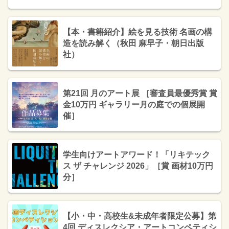
【本・書籍紹介】絵を見る技術 名画の構
造を読み解く（秋田 麻早子・朝日出版
社）
第21回 月のアート展 ［審査員最優秀賞 賞
金10万円 ギャラリー月の庭での個展開
催］
学生向けアートアワード！「リキテック
ス ザ チャレンジ 2026」［賞 画材10万円
分］
【小・中・高校生&未成年者限定公募】第
4回 ディスレクシア・アートコンペティシ