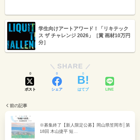
学生向けアートアワード！「リキテック
ス ザ チャレンジ 2026」［賞 画材10万円
分］
SHARE
0
0
0
ポスト
シェア
はてブ
LINE
前の記事
※募集終了【新人限定公募】岡山県笠岡市│第
18回 木山捷平 短…