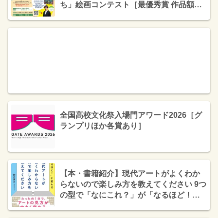
ち」絵画コンテスト［最優秀賞 作品額装
（わたせせいぞう先生コメント&サイン入
り！）色鉛筆100本セットなど］
全国高校文化祭入場門アワード2026［グ
ランプリほか各賞あり］
【本・書籍紹介】現代アートがよくわか
らないので楽しみ方を教えてください 9つ
の型で「なにこれ？」が「なるほど！」
に変わる（鈴木 博文〈美術解説するぞ
ー〉・日本実業出版社）