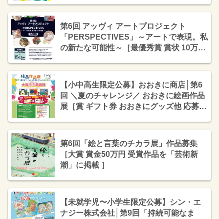
第6回 アッヴィ アートプロジェクト
「PERSPECTIVES」～アートで表現。私
の新たな可能性～［最優秀賞 賞状 10万円
相当のギフトカードまたは商品券］
【小中高生限定公募】おおきに商店│第6
回 ＼夏のチャレンジ／ おおきに絵画作品
展［賞 ギフト券 おおきにグッズ他 応募者
全員に参加賞あり！］
第6回「絵と言葉のチカラ展」作品募集
［大賞 賞金50万円 受賞作品を「芸術新
潮」に掲載 ］
【未就学児〜小学生限定公募】シン・エ
ナジー株式会社│第9回「持続可能なま