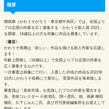
概要
獺画廊（かわうそがろう・東京都中央区）では、全国より
プロ志望の作家を広く募集する「かわうそ新人賞 2022」
を開催、16歳以上の方を対象に作品を募集しています。
〈趣旨〉
かわうそ画廊は「欲しい」作品を描ける新人作家を応援し
ます！
年齢上限無し（16歳以上）で全国よりプロ志望の作家を
広く募集するものです。
一次審査は画像にて行い、入選した20名の作品を2022年
10月にかわうそ画廊にて展示し、受賞作品を発表致しま
す。
審査員は「美術市場」を意識したプロの作家を選出する
為、美術コレクター 小泉清氏、関一彦氏、他、画家 柳田
補氏、久下じゅんこ氏、及び月刊美術編集部をお迎えして
開催いたします。