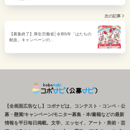
次の記事
【募集終了】厚生労働省│令和5年「はたちの
献血」キャンペーンの…
【全画面広告なし】コボナビは、コンテスト・コンペ
・
公
募
・
懸賞/キャンペーン/モニター募集・本/書籍などの最新
情報を平日毎日掲載。文学、エッセイ、アート・美術・芸