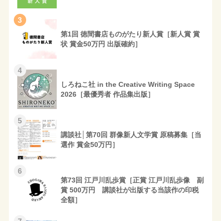
3
第1回 徳間書店ものがたり新人賞［新人賞 賞
状 賞金50万円 出版確約］
4
しろねこ社 in the Creative Writing Space
2026［最優秀者 作品集出版］
5
講談社│第70回 群像新人文学賞 原稿募集［当
選作 賞金50万円］
6
第73回 江戸川乱歩賞［正賞 江戸川乱歩像 副
賞 500万円 講談社が出版する当該作の印税
全額］