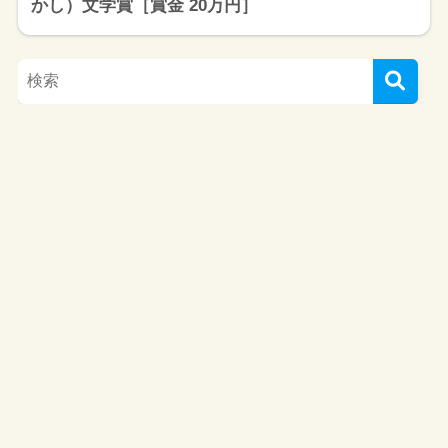
かし）文学賞［賞金 20万円］