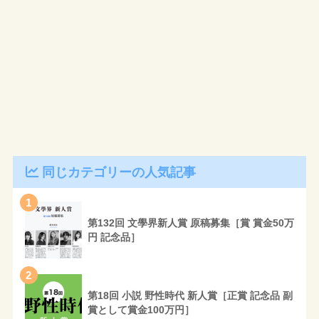
同じカテゴリーの人気記事
1
第132回 文學界新人賞 原稿募集［賞 賞金50万
円 記念品］
2
第18回 小説 野性時代 新人賞［正賞 記念品 副
賞として賞金100万円］